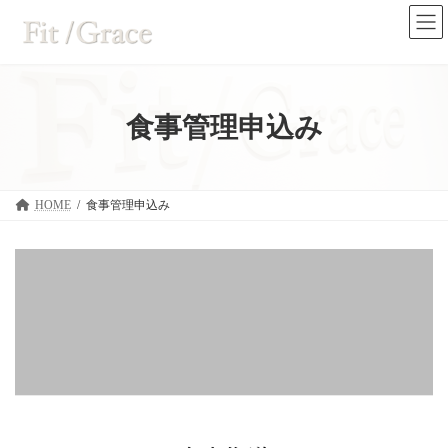
コ
ナ
ン
ビ
テ
ゲ
ン
ー
ツ
シ
へ
ョ
ス
ン
食事管理申込み
キ
に
ッ
移
プ
動
HOME
食事管理申込み