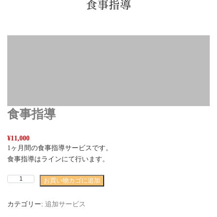
食事指導
¥
11,000
1ヶ月間の食事指導サービスです。
食事指導はラインにて行います。
食
お買い物カゴに追加
事
指
カテゴリー:
追加サービス
導
個