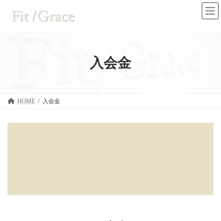
コ
ナ
ン
ビ
テ
ゲ
ン
ー
ツ
シ
へ
ョ
ス
ン
入会金
キ
に
ッ
移
プ
動
HOME
入会金