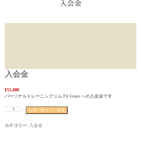
入会金
¥
55,000
パーソナルトレーニングジム Fit Grace への入会金です
入
お買い物カゴに追加
会
金
カテゴリー:
入会金
個