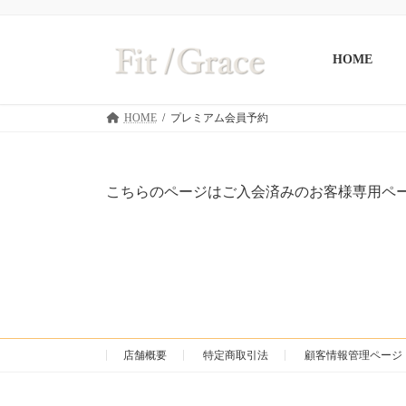
コ
ナ
ン
ビ
テ
ゲ
HOME
ン
ー
ツ
シ
へ
ョ
HOME
プレミアム会員予約
ス
ン
キ
に
ッ
移
プ
動
こちらのページはご入会済みのお客様専用ペー
店舗概要
特定商取引法
顧客情報管理ページ