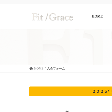
コ
ナ
ン
ビ
テ
ゲ
HOME
ン
ー
ツ
シ
へ
ョ
ス
ン
キ
に
ッ
移
プ
動
HOME
入会フォーム
２０２５年