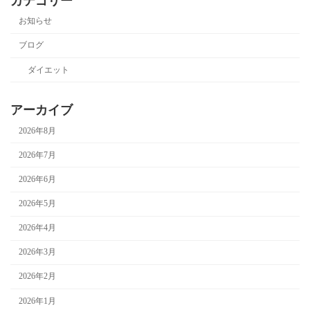
カテゴリー
お知らせ
ブログ
ダイエット
アーカイブ
2026年8月
2026年7月
2026年6月
2026年5月
2026年4月
2026年3月
2026年2月
2026年1月