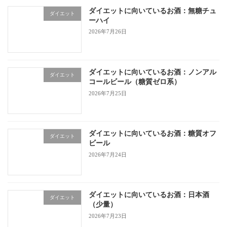
ダイエットに向いているお酒：無糖チュ
ダイエット
ーハイ
2026年7月26日
ダイエットに向いているお酒：ノンアル
ダイエット
コールビール（糖質ゼロ系）
2026年7月25日
ダイエットに向いているお酒：糖質オフ
ダイエット
ビール
2026年7月24日
ダイエットに向いているお酒：日本酒
ダイエット
（少量）
2026年7月23日