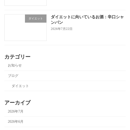
ダイエットに向いているお酒：辛口シャ
ダイエット
ンパン
2026年7月22日
カテゴリー
お知らせ
ブログ
ダイエット
アーカイブ
2026年7月
2026年6月