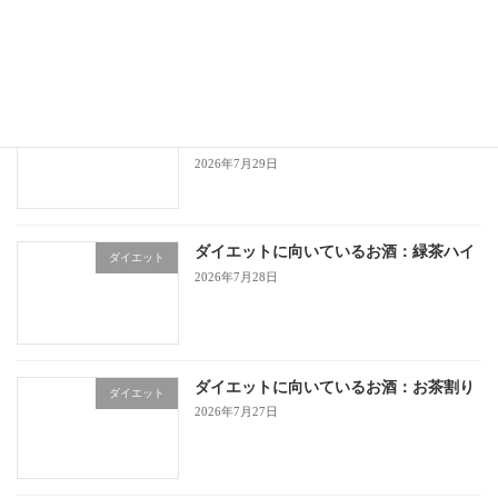
ンハイ
2026年7月30日
ダイエットに向いているお酒：ウーロン
ダイエット
ハイ
2026年7月29日
ダイエットに向いているお酒：緑茶ハイ
ダイエット
2026年7月28日
ダイエットに向いているお酒：お茶割り
ダイエット
2026年7月27日