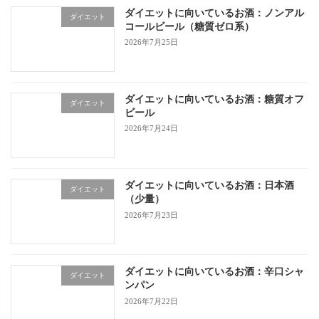
ダイエットに向いているお酒：ノンアル
ダイエット
コールビール（糖質ゼロ系）
2026年7月25日
ダイエットに向いているお酒：糖質オフ
ダイエット
ビール
2026年7月24日
ダイエットに向いているお酒：日本酒
ダイエット
（少量）
2026年7月23日
ダイエットに向いているお酒：辛口シャ
ダイエット
ンパン
2026年7月22日