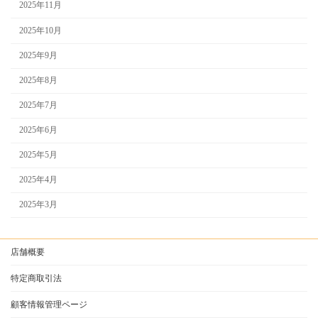
2025年11月
2025年10月
2025年9月
2025年8月
2025年7月
2025年6月
2025年5月
2025年4月
2025年3月
店舗概要
特定商取引法
顧客情報管理ページ