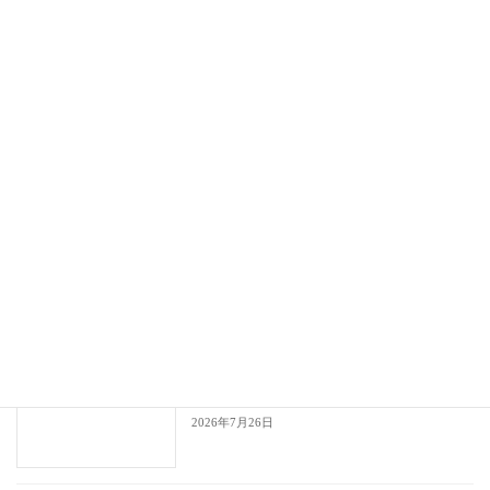
最近の投稿
ダイエットに向いているお酒：緑茶ハイ
ダイエット
2026年7月28日
ダイエットに向いているお酒：お茶割り
ダイエット
2026年7月27日
ダイエットに向いているお酒：無糖チュ
ダイエット
ーハイ
2026年7月26日