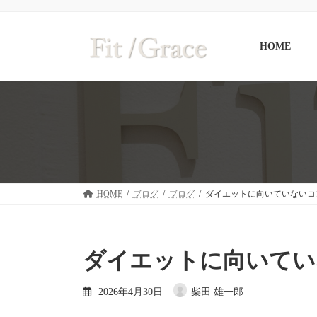
コ
ナ
ン
ビ
テ
ゲ
HOME
ン
ー
ツ
シ
へ
ョ
ス
ン
キ
に
ッ
移
プ
動
HOME
ブログ
ブログ
ダイエットに向いていないコ
ダイエットに向いてい
2026年4月30日
柴田 雄一郎