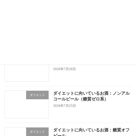
ダイエットに向いているお酒：お茶割り
ダイエット
2026年7月27日
ダイエットに向いているお酒：無糖チュ
ダイエット
ーハイ
2026年7月26日
ダイエットに向いているお酒：ノンアル
ダイエット
コールビール（糖質ゼロ系）
2026年7月25日
ダイエットに向いているお酒：糖質オフ
ダイエット
ビール