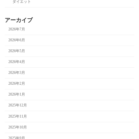
ダイエット
アーカイブ
2026年7月
2026年6月
2026年5月
2026年4月
2026年3月
2026年2月
2026年1月
2025年12月
2025年11月
2025年10月
2025年9月