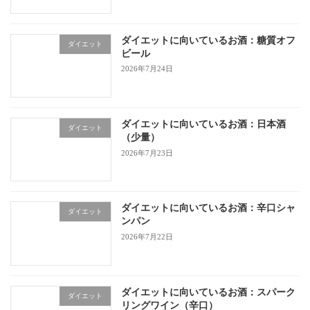
ダイエットに向いているお酒：糖質オフ
ダイエット
ビール
2026年7月24日
ダイエットに向いているお酒：日本酒
ダイエット
（少量）
2026年7月23日
ダイエットに向いているお酒：辛口シャ
ダイエット
ンパン
2026年7月22日
ダイエットに向いているお酒：スパーク
ダイエット
リングワイン（辛口）