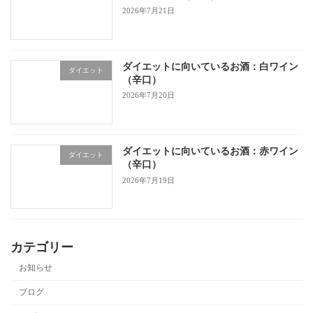
2026年7月21日
ダイエットに向いているお酒：白ワイン
ダイエット
（辛口）
2026年7月20日
ダイエットに向いているお酒：赤ワイン
ダイエット
（辛口）
2026年7月19日
カテゴリー
お知らせ
ブログ